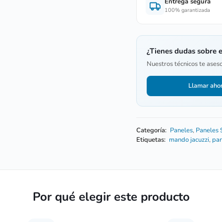
Entrega segura
100% garantizada
¿Tienes dudas sobre 
Nuestros técnicos te ases
Llamar aho
Categoría:
Paneles
,
Paneles
Etiquetas:
mando jacuzzi
,
pan
Por qué elegir este producto