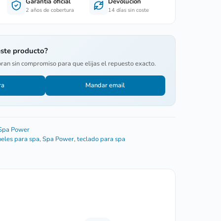
Garantía oficial
Devolución
2 años de cobertura
14 días sin coste
este producto?
oran sin compromiso para que elijas el repuesto exacto.
ra
Mandar email
 Spa Power
eles para spa
,
Spa Power
,
teclado para spa