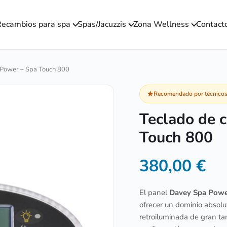
ecambios para spa
Spas/Jacuzzis
Zona Wellness
Contact
a Power – Spa Touch 800
★
Recomendado por técnicos 
Teclado de 
Touch 800
380,00
€
El panel
Davey Spa Pow
ofrecer un dominio absolu
retroiluminada de gran t