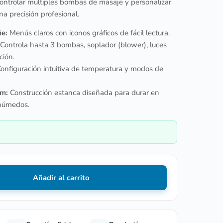
ontrolar múltiples bombas de masaje y personalizar
una precisión profesional.
üe:
Menús claros con iconos gráficos de fácil lectura.
Controla hasta 3 bombas, soplador (blower), luces
ción.
onfiguración intuitiva de temperatura y modos de
um:
Construcción estanca diseñada para durar en
 húmedos.
Añadir al carrito