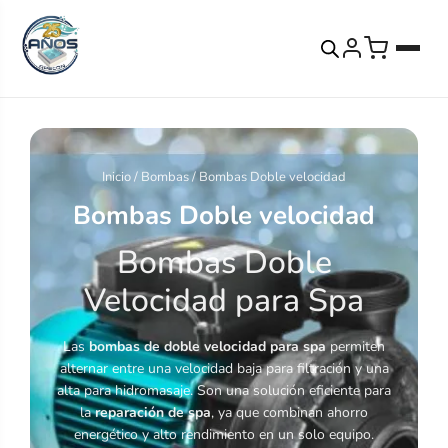
Inicio
/
Bombas
/ Bombas Doble velocidad
Bombas Doble velocidad
Bombas Doble
Velocidad para Spa
Las
bombas de doble velocidad para spa
permiten
alternar entre una velocidad baja para filtración y una
alta para hidromasaje. Son una solución eficiente para
la
reparación de spa
, ya que combinan ahorro
energético y alto rendimiento en un solo equipo.