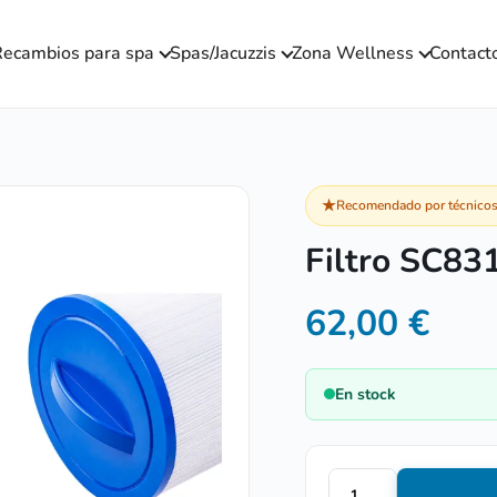
ecambios para spa
Spas/Jacuzzis
Zona Wellness
Contact
★
Recomendado por técnicos 
Filtro SC83
62,00
€
En stock