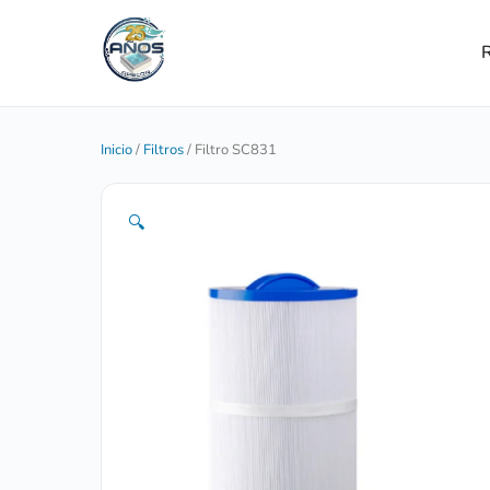
R
Inicio
/
Filtros
/ Filtro SC831
🔍