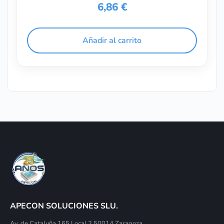
6,86
€
Añadir al carrito
APECON SOLUCIONES SLU.
Av. de Cataluña 165 Local 2 50014 Zaragoza