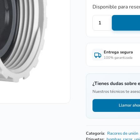
Disponible para rese
Entrega segura
100% garantizada
¿Tienes dudas sobre 
Nuestros técnicos te ases
Llamar aho
Categoría:
Racores de unión
Etiquetas:
bombas
,
racor
,
un