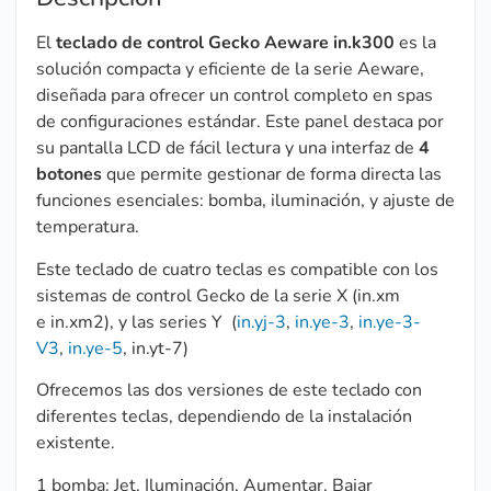
El
teclado de control Gecko Aeware in.k300
es la
solución compacta y eficiente de la serie Aeware,
diseñada para ofrecer un control completo en spas
de configuraciones estándar. Este panel destaca por
su pantalla LCD de fácil lectura y una interfaz de
4
botones
que permite gestionar de forma directa las
funciones esenciales: bomba, iluminación, y ajuste de
temperatura.
Este teclado de cuatro teclas es compatible con los
sistemas de control Gecko de la serie X (in.xm
e in.xm2), y las series Y (
in.yj-3
,
in.ye-3
,
in.ye-3-
V3
,
in.ye-5
, in.yt-7)
Ofrecemos las dos versiones de este teclado con
diferentes teclas, dependiendo de la instalación
existente.
1 bomba: Jet, Iluminación, Aumentar, Bajar