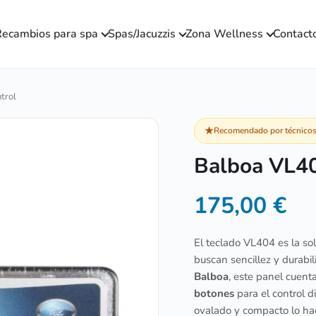
ecambios para spa
Spas/Jacuzzis
Zona Wellness
Contact
trol
★
Recomendado por técnicos 
Balboa VL40
175,00
€
El teclado VL404 es la so
buscan sencillez y durabi
Balboa
, este panel cuent
botones
para el control d
ovalado y compacto lo hac