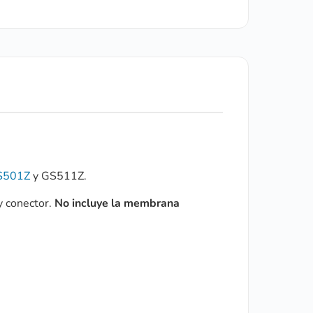
S501Z
y GS511Z.
y conector.
No incluye la membrana