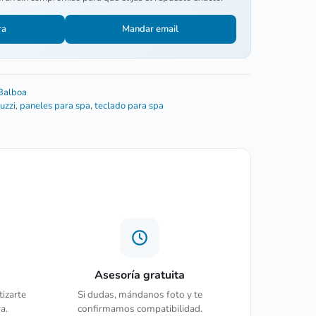
ra
Mandar email
Balboa
uzzi
,
paneles para spa
,
teclado para spa
Asesoría gratuita
tizarte
Si dudas, mándanos foto y te
a.
confirmamos compatibilidad.