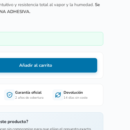
tuitivo y resistencia total al vapor y la humedad.
Se
ANA ADHESIVA.
Añadir al carrito
Garantía oficial
Devolución
2 años de cobertura
14 días sin coste
este producto?
oran sin compromiso para que elijas el repuesto exacto.