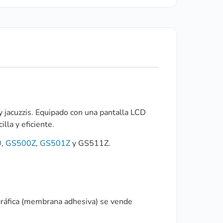
 y jacuzzis. Equipado con una pantalla LCD
lla y eficiente.
0
,
GS500Z
,
GS501Z
y GS511Z.
 gráfica (membrana adhesiva) se vende