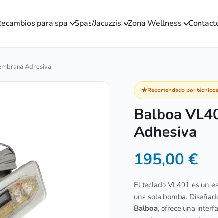
ecambios para spa
Spas/Jacuzzis
Zona Wellness
Contact
Membrana Adhesiva
★
Recomendado por técnicos 
Balboa VL4
Adhesiva
195,00
€
El teclado VL401 es un e
una sola bomba. Diseñado 
Balboa
, ofrece una interf