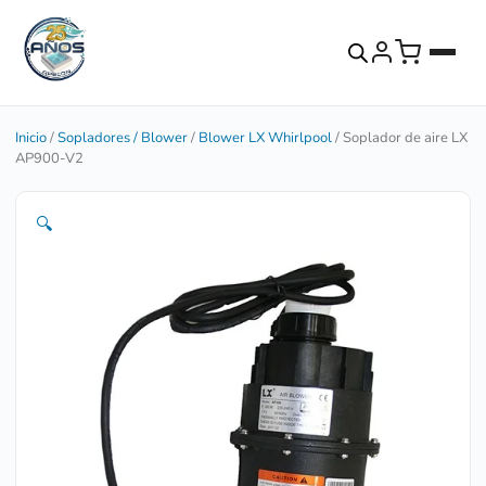
Inicio
/
Sopladores / Blower
/
Blower LX Whirlpool
/ Soplador de aire LX
AP900-V2
🔍