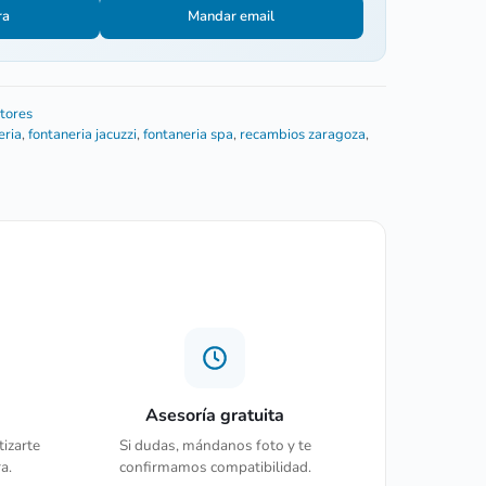
ra
Mandar email
tores
eria
,
fontaneria jacuzzi
,
fontaneria spa
,
recambios zaragoza
,
Asesoría gratuita
tizarte
Si dudas, mándanos foto y te
a.
confirmamos compatibilidad.