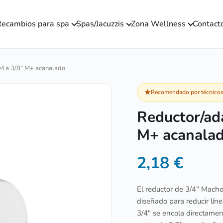
ecambios para spa
Spas/Jacuzzis
Zona Wellness
Contact
M a 3/8″ M+ acanalado
★
Recomendado por técnicos 
Reductor/ad
M+ acanala
2,18
€
El reductor de 3/4″ Mac
diseñado para reducir lín
3/4″ se encola directamen