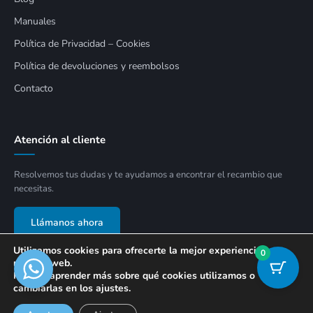
Manuales
Política de Privacidad – Cookies
Política de devoluciones y reembolsos
Contacto
Atención al cliente
Resolvemos tus dudas y te ayudamos a encontrar el recambio que
necesitas.
Llámanos ahora
Utilizamos cookies para ofrecerte la mejor experiencia en
0
nuestra web.
Puedes aprender más sobre qué cookies utilizamos o
cambiarlas en los ajustes.
© 2026 APECON SOLUCIONES SLU. Todos los derechos reservados.
Diseñado por Omnia Agencia