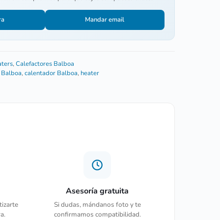
ra
Mandar email
aters
,
Calefactores Balboa
r Balboa
,
calentador Balboa
,
heater
Asesoría gratuita
tizarte
Si dudas, mándanos foto y te
a.
confirmamos compatibilidad.