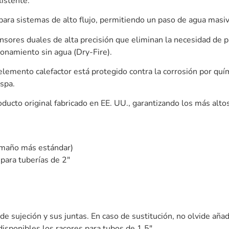
xistente.
ara sistemas de alto flujo, permitiendo un paso de agua masiv
ensores duales de alta precisión que eliminan la necesidad de 
ionamiento sin agua (Dry-Fire).
elemento calefactor está protegido contra la corrosión por qu
 spa.
ducto original fabricado en EE. UU., garantizando los más alto
amaño más estándar)
para tuberías de 2″
de sujeción y sus juntas. En caso de sustitución, no olvide añad
isponibles los racores para tubos de 1,5″.