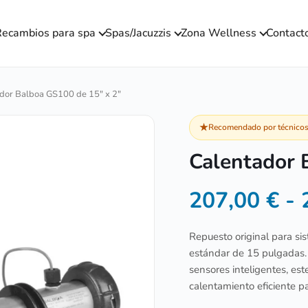
ecambios para spa
Spas/Jacuzzis
Zona Wellness
Contact
dor Balboa GS100 de 15″ x 2″
★
Recomendado por técnicos 
Calentador 
207,00
€
-
Repuesto original para s
estándar de 15 pulgadas.
sensores inteligentes, est
calentamiento eficiente pa