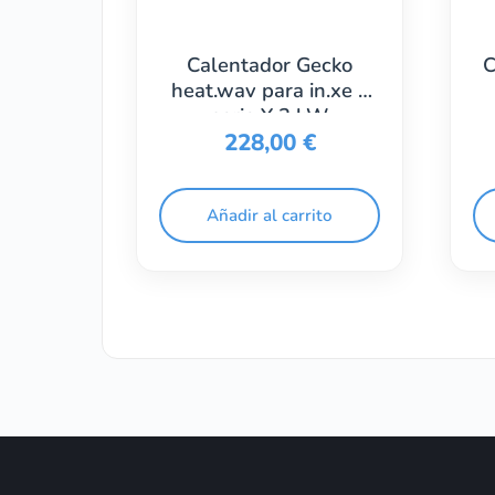
Calentador Gecko
C
heat.wav para in.xe y
serie Y 3 kW
228,00
€
Añadir al carrito