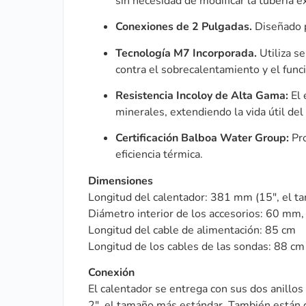
sin necesidad de modificar la tubería e
Conexiones de 2 Pulgadas.
Diseñado p
Tecnología M7 Incorporada.
Utiliza s
contra el sobrecalentamiento y el func
Resistencia Incoloy de Alta Gama:
El 
minerales, extendiendo la vida útil del
Certificación Balboa Water Group:
Pro
eficiencia térmica.
Dimensiones
Longitud del calentador: 381 mm (15″, el t
Diámetro interior de los accesorios: 60 mm, 
Longitud del cable de alimentación: 85 cm
Longitud de los cables de las sondas: 88 cm
Conexión
El calentador se entrega con sus dos anillos 
2″, el tamaño más estándar. También están d