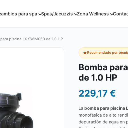
cambios para spa
Spas/Jacuzzis
Zona Wellness
Conta
para piscina LX SWIM050 de 1.0 HP
★
Recomendado por técnic
Bomba para
de 1.0 HP
229,17
€
La
bomba para piscina 
monofásica de alto rendi
depuración de agua en p