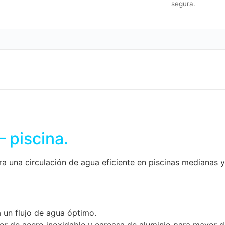
segura.
 piscina.
una circulación de agua eficiente en piscinas medianas y
 un flujo de agua óptimo.
or de acero inoxidable y carcasa de aluminio para mayor du