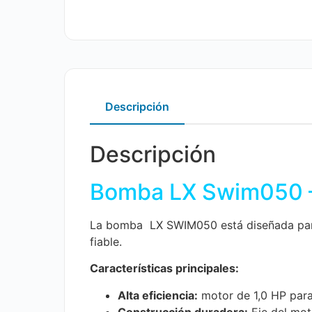
Descripción
Descripción
Bomba LX Swim050 –
La bomba LX SWIM050 está diseñada para 
fiable.
Características principales:
Alta eficiencia:
motor de 1,0 HP para
Construcción duradera:
Eje del mot