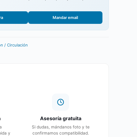
ra
Mandar email
n / Circulación
a
Asesoría gratuita
a
Si dudas, mándanos foto y te
pida y
confirmamos compatibilidad.