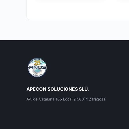
APECON SOLUCIONES SLU.
Av. de Cataluña 165 Local 2 50014 Zaragoza