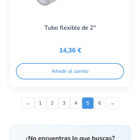
Tubo flexible de 2″
14,36
€
Añadir al carrito
←
1
2
3
4
5
6
→
¿No encuentras lo que buscas?